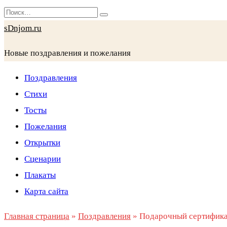
Перейти
Search
к
for:
sDnjom.ru
содержанию
Новые поздравления и пожелания
Поздравления
Стихи
Тосты
Пожелания
Открытки
Сценарии
Плакаты
Карта сайта
Главная страница
»
Поздравления
»
Подарочный сертифика