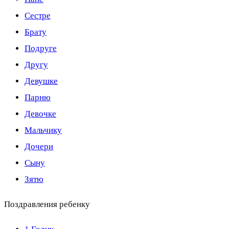
Сестре
Брату
Подруге
Другу
Девушке
Парню
Девочке
Мальчику
Дочери
Сыну
Зятю
Поздравления ребенку