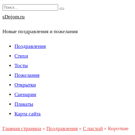
Перейти
Search
к
for:
sDnjom.ru
содержанию
Новые поздравления и пожелания
Поздравления
Стихи
Тосты
Пожелания
Открытки
Сценарии
Плакаты
Карта сайта
Главная страница
»
Поздравления
»
С пасхой
»
Короткие