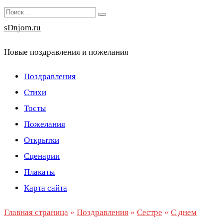
Перейти
Search
к
for:
sDnjom.ru
содержанию
Новые поздравления и пожелания
Поздравления
Стихи
Тосты
Пожелания
Открытки
Сценарии
Плакаты
Карта сайта
Главная страница
»
Поздравления
»
Сестре
»
С днем