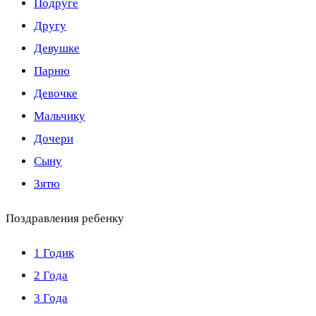
Подруге
Другу
Девушке
Парню
Девочке
Мальчику
Дочери
Сыну
Зятю
Поздравления ребенку
1 Годик
2 Года
3 Года