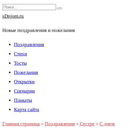
Перейти
Search
к
for:
sDnjom.ru
содержанию
Новые поздравления и пожелания
Поздравления
Стихи
Тосты
Пожелания
Открытки
Сценарии
Плакаты
Карта сайта
Главная страница
»
Поздравления
»
Сестре
»
С днем