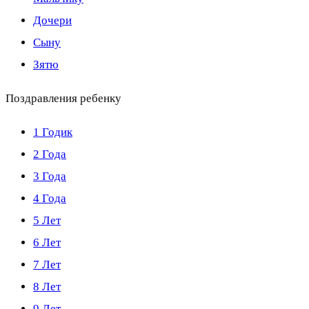
Дочери
Сыну
Зятю
Поздравления ребенку
1 Годик
2 Года
3 Года
4 Года
5 Лет
6 Лет
7 Лет
8 Лет
9 Лет