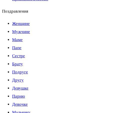
Поздравления
Женщине
Мужчине
Маме
Папе
Сестре
Брату
Подруге
Другу
Девушке
Парню
Девочке
Мальчику