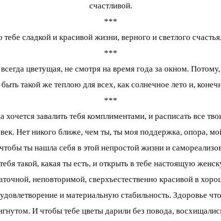
счастливой.
***
 тебе сладкой и красивой жизни, верного и светлого счастья
***
всегда цветущая, не смотря на время года за окном. Потому
ыть такой же теплою для всех, как солнечное лето и, конечн
***
да хочется завалить тебя комплиментами, и расписать все тв
овек. Нет никого ближе, чем ты, ты моя поддержка, опора, 
тобы ты нашла себя в этой непростой жизни и самореализов
тебя такой, какая ты есть, и открыть в тебе настоящую женс
точной, неповторимой, сверхъестественно красивой в хоро
моудовлетворение и материальную стабильность. Здоровье чт
игнутом. И чтобы тебе цветы дарили без повода, восхищались