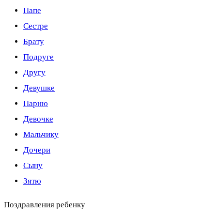
Папе
Сестре
Брату
Подруге
Другу
Девушке
Парню
Девочке
Мальчику
Дочери
Сыну
Зятю
Поздравления ребенку