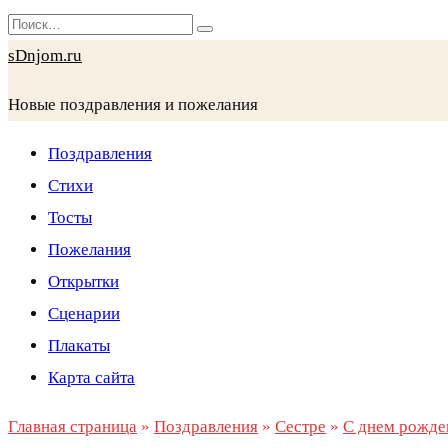
Перейти
Search
к
for:
sDnjom.ru
содержанию
Новые поздравления и пожелания
Поздравления
Стихи
Тосты
Пожелания
Открытки
Сценарии
Плакаты
Карта сайта
Главная страница
»
Поздравления
»
Сестре
»
С днем рожде