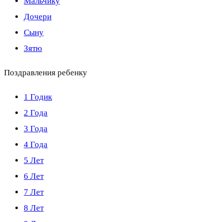
Мальчику
Дочери
Сыну
Зятю
Поздравления ребенку
1 Годик
2 Года
3 Года
4 Года
5 Лет
6 Лет
7 Лет
8 Лет