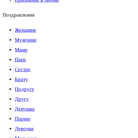
Поздравления
Женщине
Мужчине
Маме
Папе
Сестре
Брату
Подруге
Другу
Девушке
Парню
Девочке