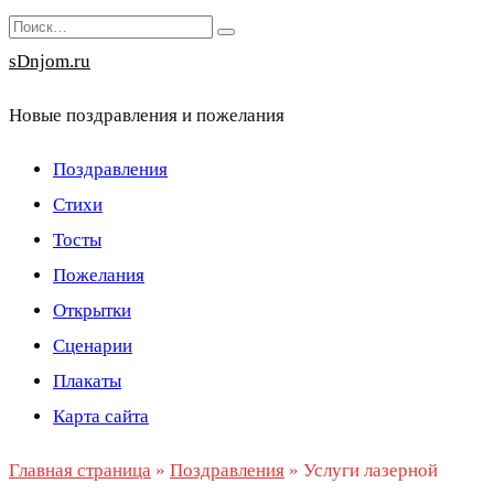
Перейти
Search
к
for:
sDnjom.ru
содержанию
Новые поздравления и пожелания
Поздравления
Стихи
Тосты
Пожелания
Открытки
Сценарии
Плакаты
Карта сайта
Главная страница
»
Поздравления
»
Услуги лазерной