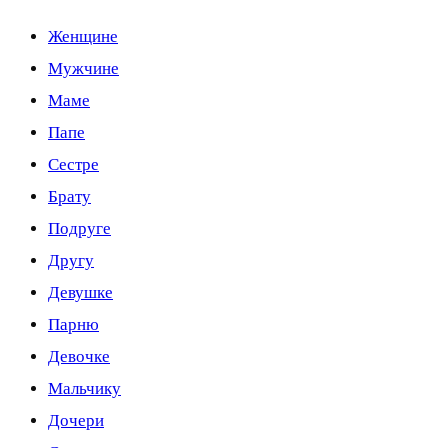
Женщине
Мужчине
Маме
Папе
Сестре
Брату
Подруге
Другу
Девушке
Парню
Девочке
Мальчику
Дочери