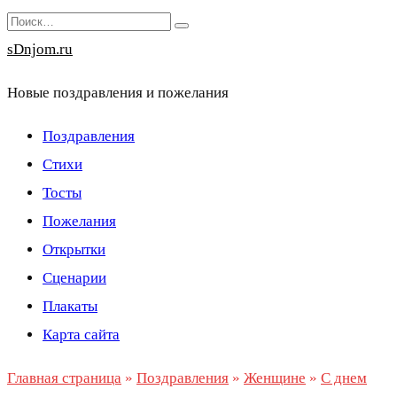
Перейти
Search
к
for:
sDnjom.ru
содержанию
Новые поздравления и пожелания
Поздравления
Стихи
Тосты
Пожелания
Открытки
Сценарии
Плакаты
Карта сайта
Главная страница
»
Поздравления
»
Женщине
»
С днем