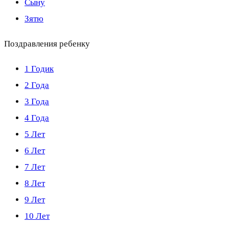
Сыну
Зятю
Поздравления ребенку
1 Годик
2 Года
3 Года
4 Года
5 Лет
6 Лет
7 Лет
8 Лет
9 Лет
10 Лет