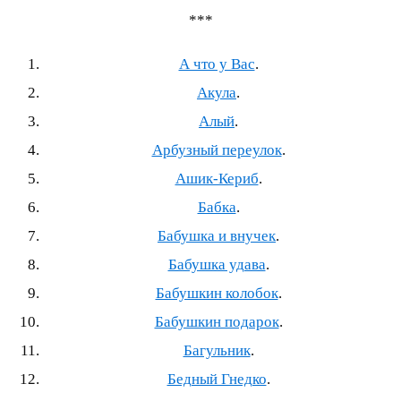
***
А что у Вас
.
Акула
.
Алый
.
Арбузный переулок
.
Ашик‐Кериб
.
Бабка
.
Бабушка и внучек
.
Бабушка удава
.
Бабушкин колобок
.
Бабушкин подарок
.
Багульник
.
Бедный Гнедко
.