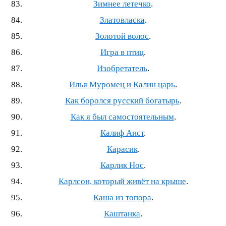
Зимнее летечко
.
Златовласка
.
Золотой волос
.
Игра в птиц
.
Изобретатель
.
Илья Муромец и Калин царь
.
Как боролся русский богатырь
.
Как я был самостоятельным
.
Калиф Аист
.
Карасик
.
Карлик Нос
.
Карлсон, который живёт на крыше
.
Каша из топора
.
Каштанка
.