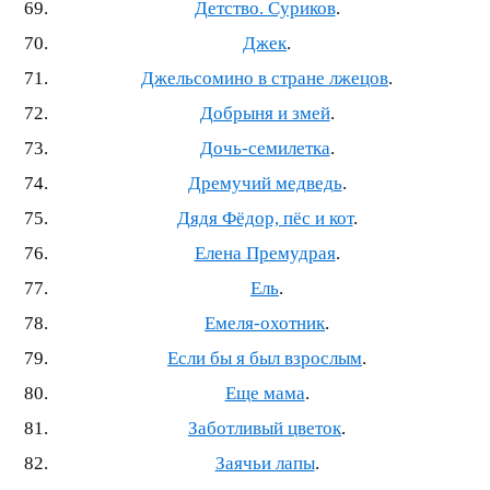
Детство. Суриков
.
Джек
.
Джельсомино в стране лжецов
.
Добрыня и змей
.
Дочь-семилетка
.
Дремучий медведь
.
Дядя Фёдор, пёс и кот
.
Елена Премудрая
.
Ель
.
Емеля‐охотник
.
Если бы я был взрослым
.
Еще мама
.
Заботливый цветок
.
Заячьи лапы
.