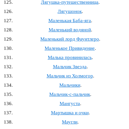
Лягушка-путешественница
.
Лягушонок
.
Маленькая Баба-яга
.
Маленький водяной
.
Маленький лорд Фаунтлеро
.
Маленькое Привидение
.
Малька провинилась
.
Мальчик Звезда
.
Мальчик из Холмогор
.
Мальчики
.
Мальчик-с-пальчик
.
Мангуста
.
Мартышка и очки
.
Маугли
.