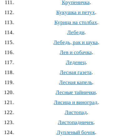
Крупеничка
.
Кукушка и петух
.
Курица на столбах
.
Лебеди
.
Лебедь, рак и щука
.
Лев и собачка
.
Леденец
.
Лесная газета
.
Лесная капель
.
Лесные тайнички
.
Лисица и виноград
.
Листопад
.
Листопадничек
.
Лупленый бочок
.