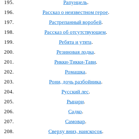
Рапунцель
.
Рассказ о неизвестном герое
.
Растрепанный воробей
.
Рассказ об отсутствующем
.
Ребята и утята
.
Резиновая лодка
.
Рикки‐Тикки‐Тави
.
Ромашка
.
Рони, дочь разбойника
.
Русский лес
.
Рыцари
.
Садко
.
Самовар
.
Сверху вниз, наискосок
.