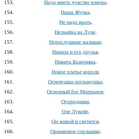
Надо иметь чувство юмора
.
Наша Жучка
.
Не надо врать
.
Незнайка на Луне
.
Непослушные малыши
.
Никита и его друзья
.
Никита Кожемяка
.
Новое платье короля
.
Огневушка-поскакушка
.
Огненный бог Марранов
.
Огородники
.
Оле Лукойе
.
Он живой и светится
.
Оранжевое горлышко
.