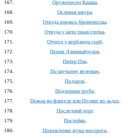
Оруженосец Кашка
.
Ослиная шкура
.
Откуда взялись броненосцы
.
Откуда у кита такая глотка
.
Отчего у верблюда горб
.
Пеппи Длинныйчулок
.
Питер Пэн
.
По щучьему веленью
.
Подарок
.
Подзорная труба
.
Пожар во флигеле или Подвиг во льдах
.
Последний черт
.
Постойко
.
Похождение жука‐носорога
.