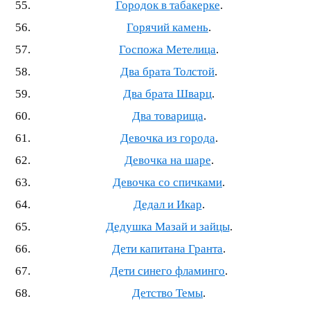
Городок в табакерке
.
Горячий камень
.
Госпожа Метелица
.
Два брата Толстой
.
Два брата Шварц
.
Два товарища
.
Девочка из города
.
Девочка на шаре
.
Девочка со спичками
.
Дедал и Икар
.
Дедушка Мазай и зайцы
.
Дети капитана Гранта
.
Дети синего фламинго
.
Детство Темы
.